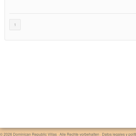
1
© 2026
Dominican Republic Villas
· Alle Rechte vorbehalten ·
Datos legales y polí