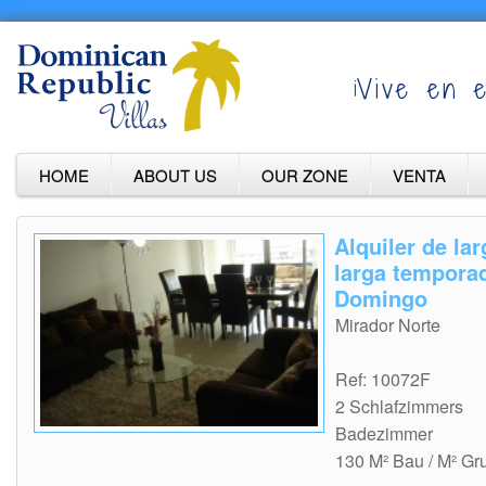
¡Vive en e
HOME
ABOUT US
OUR ZONE
VENTA
Alquiler de la
larga tempora
Domingo
Mirador Norte
Ref: 10072F
2 Schlafzimmers
Badezimmer
130 M² Bau / M² Gr