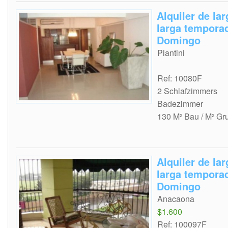
Alquiler de la
larga tempora
Domingo
Piantini
Ref: 10080F
2 Schlafzimmers
Badezimmer
130 M² Bau / M² Gr
Alquiler de la
larga tempora
Domingo
Anacaona
$1.600
Ref: 100097F