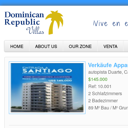
¡Vive en e
HOME
ABOUT US
OUR ZONE
VENTA
Verkäufe Appa
autopista Duarte, 
$145.000
Ref: 10.001
2 Schlafzimmers
2 Badezimmer
89 M² Bau / M² Gru