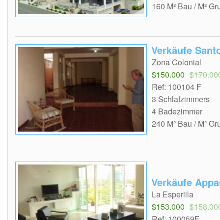
160 M² Bau / M² Gr
Verkäufe Sant
Zona Colonial
$150.000
$170.00
Ref: 100104 F
3 Schlafzimmers
4 Badezimmer
240 M² Bau / M² Gr
Verkäufe Appa
La Esperilla
$153.000
$158.00
Ref: 100059F