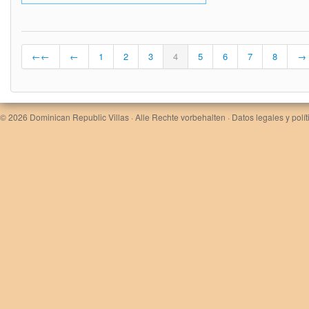
←←
←
1
2
3
4
5
6
7
8
→
© 2026
Dominican Republic Villas
· Alle Rechte vorbehalten ·
Datos legales y polí