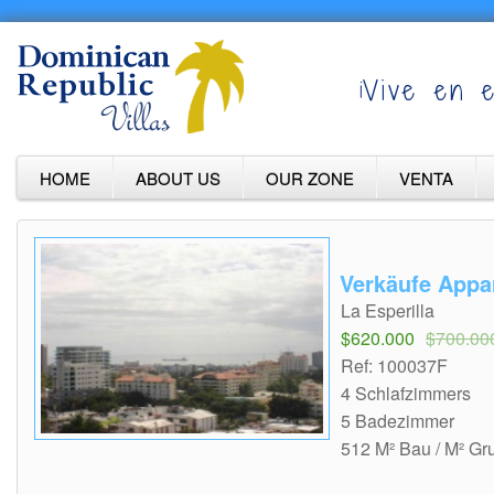
¡Vive en e
HOME
ABOUT US
OUR ZONE
VENTA
Verkäufe Appa
La Esperilla
$620.000
$700.00
Ref: 100037F
4 Schlafzimmers
5 Badezimmer
512 M² Bau / M² Gr