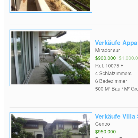
Verkäufe Appa
Mirador sur
$900.000
$1.000.
Ref: 10075 F
4 Schlafzimmers
6 Badezimmer
500 M² Bau / M² Gr
Verkäufe Villa
Centro
$950.000