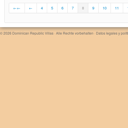
←←
←
4
5
6
7
8
9
10
11
© 2026
Dominican Republic Villas
· Alle Rechte vorbehalten ·
Datos legales y polí